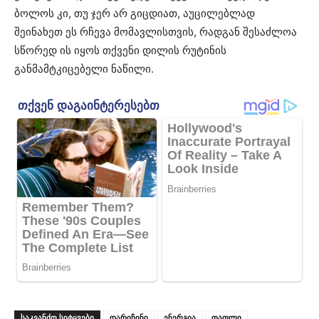
ბოლოს კი, თუ ჯერ არ გიცდიათ, აუცილებლად
შეინახეთ ეს რჩევა მომავლისთვის, რადგან შესაძლოა
სწორედ ის იყოს თქვენი დილის რუტინის
განმამტკიცებელი ნაწილი.
ᲡᲐᲙᲕᲐᲜᲫᲝ ᲡᲘᲢᲧᲕᲔᲑᲘ
დარიჩინი
ენერგია
თაფლი