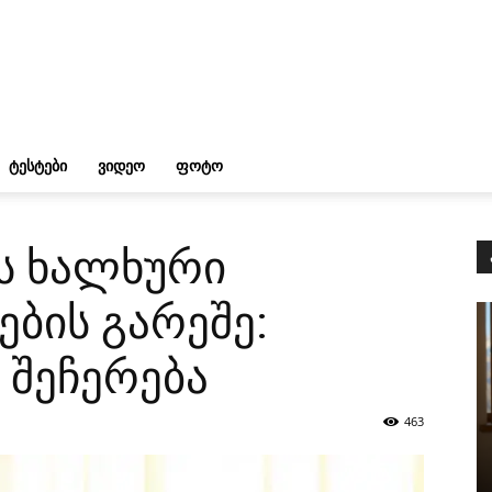
ᲢᲔᲡᲢᲔᲑᲘ
ᲕᲘᲓᲔᲝ
ᲤᲝᲢᲝ
ს ხალხური
ების გარეშე:
 შეჩერება
463