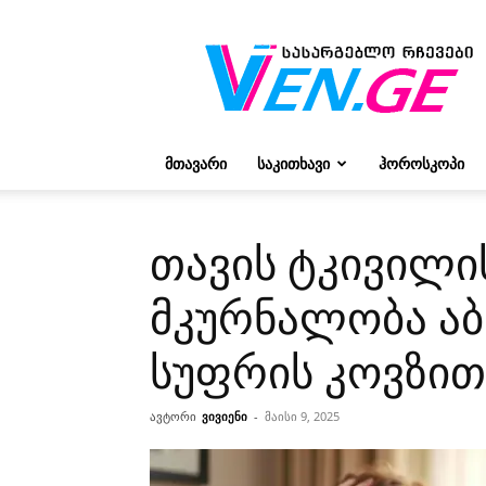
რჩევები
ვივიენისგან
ᲛᲗᲐᲕᲐᲠᲘ
ᲡᲐᲙᲘᲗᲮᲐᲕᲘ
ᲰᲝᲠᲝᲡᲙᲝᲞᲘ
თავის ტკივილი
მკურნალობა აბ
სუფრის კოვზით
ავტორი
ვივიენი
-
მაისი 9, 2025