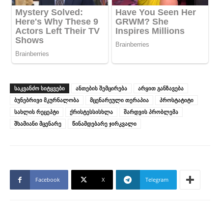
ᲡᲐᲙᲕᲐᲜᲫᲝ ᲡᲘᲢᲧᲕᲔᲑᲘ
ანთების შემცირება
არყით განზავება
ბუნებრივი მკურნალობა
მცენარეული თერაპია
პროსტატიტი
სახლის რეცეპტი
ქრისტესსისხლა
შარდვის პრობლემა
შხამიანი მცენარე
წინამდებარე ჯირკვალი
Facebook
X
Telegram