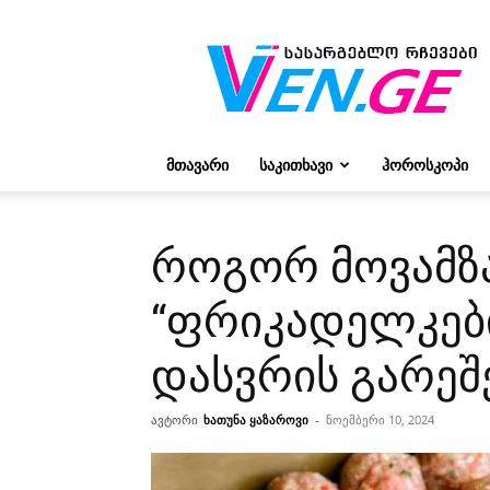
რჩევები
ვივიენისგან
ᲛᲗᲐᲕᲐᲠᲘ
ᲡᲐᲙᲘᲗᲮᲐᲕᲘ
ᲰᲝᲠᲝᲡᲙᲝᲞᲘ
როგორ მოვამ
“ფრიკადელკები
დასვრის გარეშ
ავტორი
ხათუნა ყაზაროვი
-
ნოემბერი 10, 2024