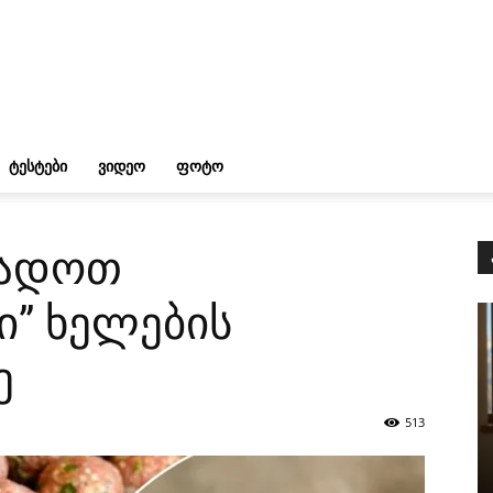
ᲢᲔᲡᲢᲔᲑᲘ
ᲕᲘᲓᲔᲝ
ᲤᲝᲢᲝ
ზადოთ
” ხელების
ე
513