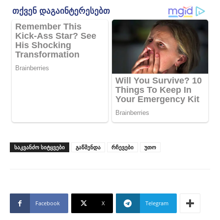
ᲡᲐᲙᲕᲐᲜᲫᲝ ᲡᲘᲢᲧᲕᲔᲑᲘ
გაწმენდა
რჩევები
უთო
Facebook
X
Telegram