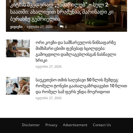
კიტრს შვედურად „ვამარილებ“ – სულ 2
საათში: ახალივით ხრაშუნაა, მარინადი კი
ბურახზე გემრიელია
ვივიენი
-
ივლისი 27, 2026
0
ორი კოვზი და სამზარეულოს წინსაფარზე
მიმხმარი ცხიმი ფენებად სცილდება:
გამოცდილი დამლაგებლისგან ნასწავლი
ხრიკი
ივლისი 27, 2026
საუკეთესო თმის საღებავი 50 წლის შემდეგ:
რომელი ტონები გაახალგაზრდავებთ 10 წლით
და რომელ სამ ფერს უნდა მოერიდოთ
ივლისი 27, 2026
Disclaimer
Privacy
Advertisement
Contact Us