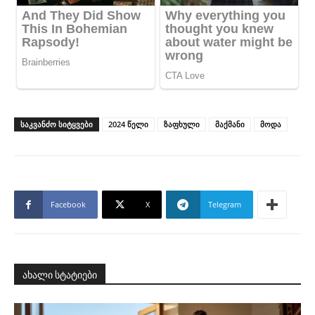
ᲡᲐᲙᲕᲐᲜᲫᲝ ᲡᲘᲢᲧᲕᲔᲑᲘ
2024 წელი
ზაფხული
მაქმანი
მოდა
Facebook
X
Telegram
ახალი სტატიები