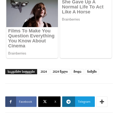
ᲡᲐᲙᲕᲐᲜᲫᲝ ᲡᲘᲢᲧᲕᲔᲑᲘ
2024
2024 წელი
მოდა
ნიმუში
Facebook
X
Telegram