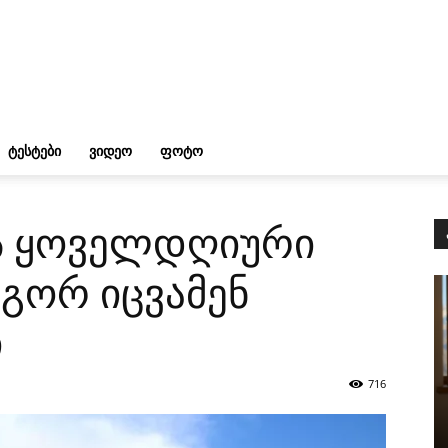
ᲢᲔᲡᲢᲔᲑᲘ
ᲕᲘᲓᲔᲝ
ᲤᲝᲢᲝ
ის ყოველდღიური
გორ იცვამენ
ი
716