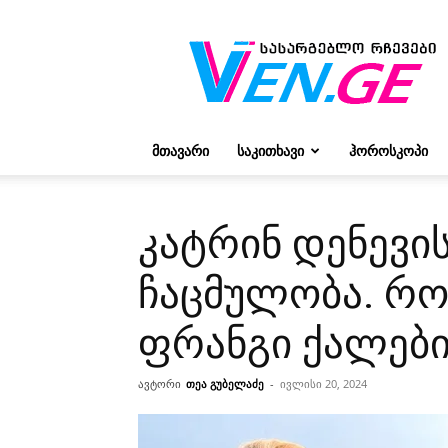
რჩევები
ვივიენისგან
ᲛᲗᲐᲕᲐᲠᲘ
ᲡᲐᲙᲘᲗᲮᲐᲕᲘ
ᲰᲝᲠᲝᲡᲙᲝᲞᲘ
კატრინ დენევ
ჩაცმულობა. რო
ფრანგი ქალებ
ავტორი
თეა გუბელაძე
-
ივლისი 20, 2024