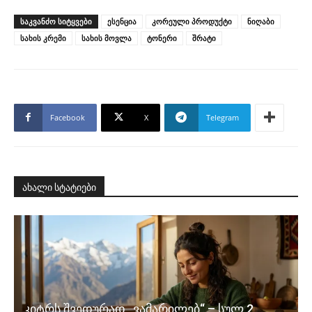
ᲡᲐᲙᲕᲐᲜᲫᲝ ᲡᲘᲢᲧᲕᲔᲑᲘ
ესენცია
კორეული პროდუქტი
ნიღაბი
სახის კრემი
სახის მოვლა
ტონერი
შრატი
Facebook
X
Telegram
ახალი სტატიები
კიტრს შვედურად „ვამარილებ“ – სულ 2