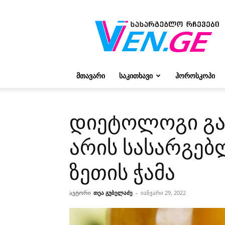
რჩევები
ვივიენისგან
ᲛᲗᲐᲕᲐᲠᲘ
ᲡᲐᲙᲘᲗᲮᲐᲕᲘ
ᲰᲝᲠᲝᲡᲙᲝᲞᲘ
დიეტოლოგი გა
არის სასარგებ
ზეთის ჭამა
ავტორი
თეა გუბელაძე
-
იანვარი 29, 2022