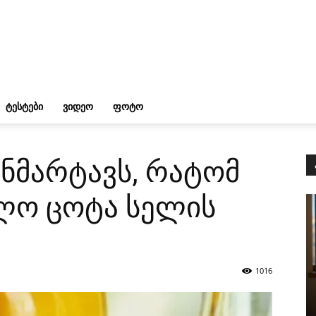
ᲢᲔᲡᲢᲔᲑᲘ
ᲕᲘᲓᲔᲝ
ᲤᲝᲢᲝ
ნმარტავს, რატომ
ლო ცოტა სელის
1016