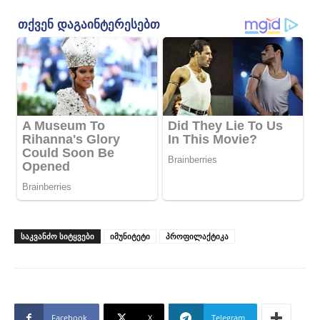
ᲡᲐᲙᲕᲐᲜᲫᲝ ᲡᲘᲢᲧᲕᲔᲑᲘ
იმუნიტეტი
პროფილაქტიკა
Facebook
X
Telegram