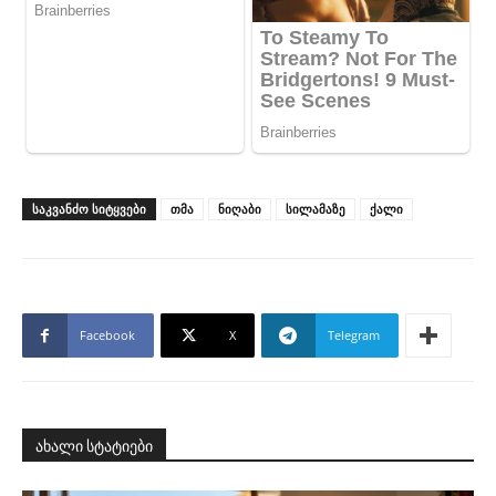
ᲡᲐᲙᲕᲐᲜᲫᲝ ᲡᲘᲢᲧᲕᲔᲑᲘ
თმა
ნიღაბი
სილამაზე
ქალი
Facebook
X
Telegram
ახალი სტატიები