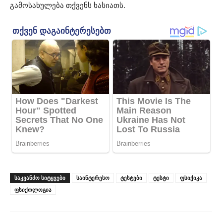
გამოსახულება თქვენს ხასიათს.
ᲡᲐᲙᲕᲐᲜᲫᲝ ᲡᲘᲢᲧᲕᲔᲑᲘ
საინტერესო
ტესტები
ტესტი
ფსიქიკა
ფსიქოლოგია