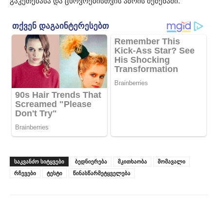
გაკეთებასა და ცხოვრებისთვის აზრის შეძენაში.
ᲡᲐᲙᲕᲐᲜᲫᲝ ᲡᲘᲢᲧᲕᲔᲑᲘ
ბედნიერება
მკითხაობა
მომავალი
რჩევები
ტესტი
წინასწარმეტყველება