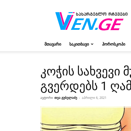
რჩევები
ვივიენისგან
ᲛᲗᲐᲕᲐᲠᲘ
ᲡᲐᲙᲘᲗᲮᲐᲕᲘ
ᲰᲝᲠᲝᲡᲙᲝᲞᲘ
კოჭის სახვევი 
გვერდებს 1 ღა
ავტორი
თეა გუბელაძე
-
აპრილი 6, 2021