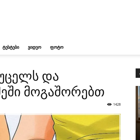
ᲢᲔᲡᲢᲔᲑᲘ
ᲕᲘᲓᲔᲝ
ᲤᲝᲢᲝ
მუცელს და
მეში მოგაშორებთ
1428