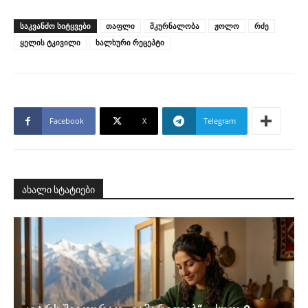
ᲡᲐᲙᲕᲐᲜᲫᲝ ᲡᲘᲢᲧᲕᲔᲑᲘ
თაფლი
მკურნალობა
ჟოლო
რძე
ყელის ტკივილი
ხალხური რეცეპტი
Facebook
X
Telegram
ახალი სტატიები