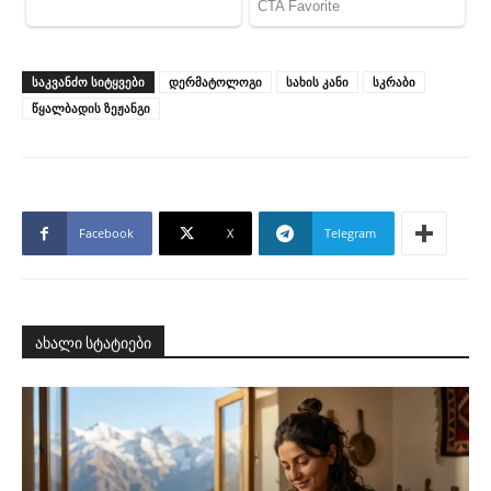
ᲡᲐᲙᲕᲐᲜᲫᲝ ᲡᲘᲢᲧᲕᲔᲑᲘ
დერმატოლოგი
სახის კანი
სკრაბი
წყალბადის ზეჟანგი
Facebook
X
Telegram
ახალი სტატიები