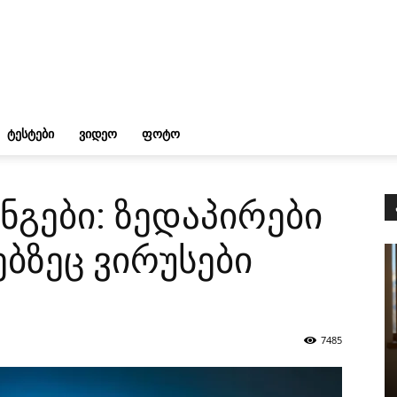
ᲢᲔᲡᲢᲔᲑᲘ
ᲕᲘᲓᲔᲝ
ᲤᲝᲢᲝ
ნგები: ზედაპირები
ბზეც ვირუსები
7485