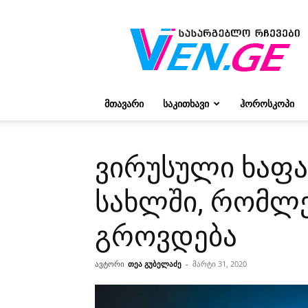
რჩევები
ვივიენისგან
ᲛᲗᲐᲕᲐᲠᲘ
ᲡᲐᲙᲘᲗᲮᲐᲕᲘ
ᲰᲝᲠᲝᲡᲙᲝᲞᲘ
ვირუსული ხაფა
სახლში, რომლე
გროვდება
ავტორი
თეა გუბელაძე
-
მარტი 31, 2020