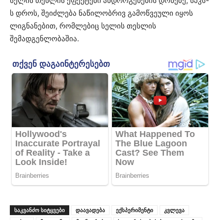
სელის თესლის ეფექტები ანდროგენების დონეზე, სპკს-
ს დროს, შეიძლება ნაწილობრივ გამოწვეული იყოს
ლიგნანებით, რომლებიც სელის თესლის
შემადგენლობაშია.
ᲡᲐᲙᲕᲐᲜᲫᲝ ᲡᲘᲢᲧᲕᲔᲑᲘ
დაავადება
ექსპერიმენტი
კვლევა