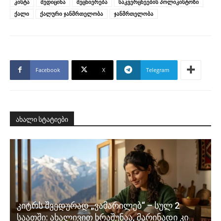
კისტა
მედიცინა
მეცნიერება
საკვერცხეების პოლიკისტოზი
ქალი
ქალური ჯანმრთელობა
ჯანმრთელობა
Facebook
X
Telegram
ახალი სტატიები
კიტრს შვედურად „ვამარილებ“ – სულ 2
საათში: ახალივით ხრაშუნაა, მარინადი კი