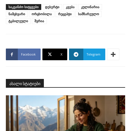
ᲡᲐᲙᲕᲐᲜᲫᲝ ᲡᲘᲢᲧᲕᲔᲑᲘ
დესერტი
კვება
კულინარია
ნამცხვარი
ორცხობილა
რეცეპტი
სამზარეულო
ტკბილეული
შვრია
Facebook
X
Telegram
ახალი სტატიები