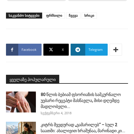
ᲡᲐᲙᲕᲐᲜᲫᲝ ᲡᲘᲢᲧᲕᲔᲑᲘ
ფრჩხილი
ჩვევა
ხრიკი
Facebook
X
Telegram
ყველაზე პოპულარული
80 წლის ბებიამ ფსორიაზის სამკურნალო
უებარი რეცეპტი მასწავლა, მისი დღემდე
მადლობელი...
სექტემბერი 4, 2018
კიტრს შვედურად „ვამარილებ“ – სულ 2
საათში: ახალივით ხრაშუნაა, მარინადი კი...