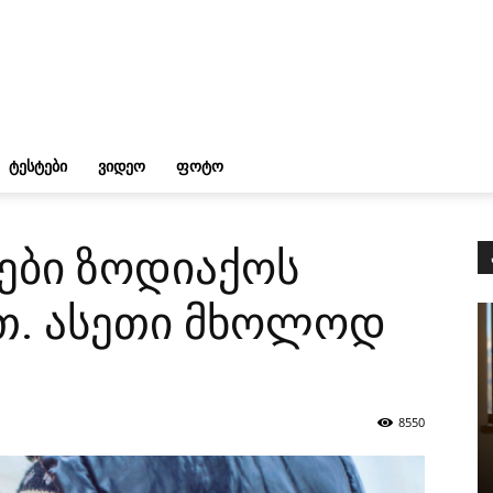
ᲢᲔᲡᲢᲔᲑᲘ
ᲕᲘᲓᲔᲝ
ᲤᲝᲢᲝ
იები ზოდიაქოს
ით. ასეთი მხოლოდ
8550