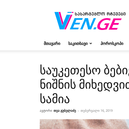
რჩევები
ვივიენისგან
ᲛᲗᲐᲕᲐᲠᲘ
ᲡᲐᲙᲘᲗᲮᲐᲕᲘ
ᲰᲝᲠᲝᲡᲙᲝᲞᲘ
საუკეთესო ბებ
ნიშნის მიხედვ
სამია
ავტორი
თეა გუბელაძე
-
თებერვალი 16, 2019