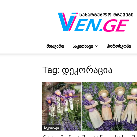
რჩევები
ვივიენისგან
ᲛᲗᲐᲕᲐᲠᲘ
ᲡᲐᲙᲘᲗᲮᲐᲕᲘ
ᲰᲝᲠᲝᲡᲙᲝᲞᲘ
Tag: დეკორაცია
საკითხავი