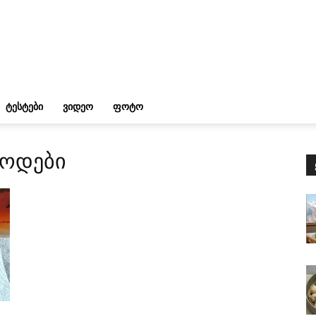
ᲢᲔᲡᲢᲔᲑᲘ
ᲕᲘᲓᲔᲝ
ᲤᲝᲢᲝ
თოდები