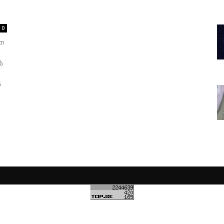
0
ათ
ს
ნ