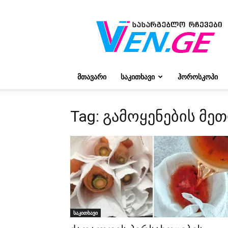
რჩევები
ვივიენისგან
ᲛᲗᲐᲕᲐᲠᲘ
ᲡᲐᲙᲘᲗᲮᲐᲕᲘ
ᲰᲝᲠᲝᲡᲙᲝᲞᲘ
Tag: გამოყენების მე
საკითხავი