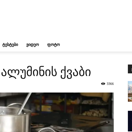
ᲢᲔᲡᲢᲔᲑᲘ
ᲕᲘᲓᲔᲝ
ᲤᲝᲢᲝ
ალუმინის ქვაბი
3366