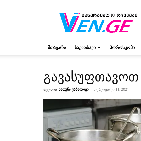
რჩევები
ვივიენისგან
ᲛᲗᲐᲕᲐᲠᲘ
ᲡᲐᲙᲘᲗᲮᲐᲕᲘ
ᲰᲝᲠᲝᲡᲙᲝᲞᲘ
გავასუფთავოთ 
ავტორი
ხათუნა ყაზაროვი
-
თებერვალი 11, 2024