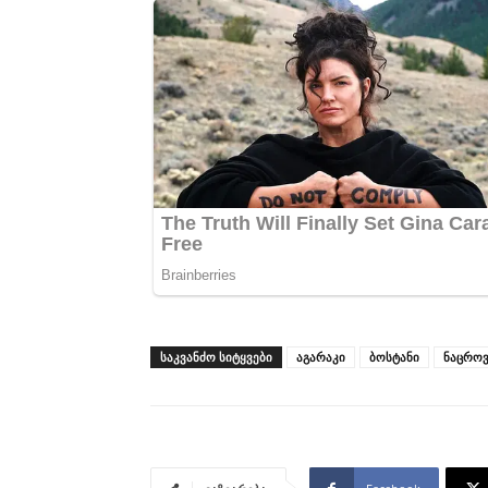
ᲡᲐᲙᲕᲐᲜᲫᲝ ᲡᲘᲢᲧᲕᲔᲑᲘ
აგარაკი
ბოსტანი
ნაცროვ