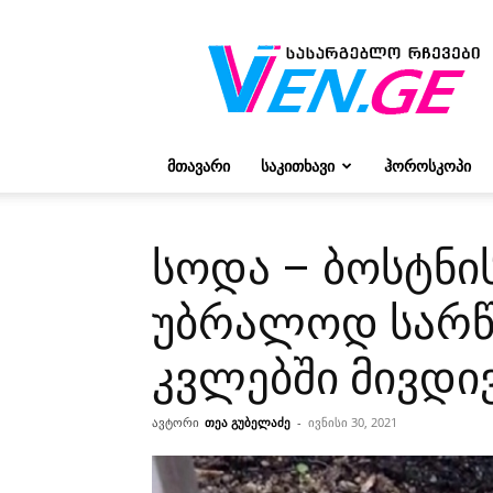
რჩევები
ვივიენისგან
ᲛᲗᲐᲕᲐᲠᲘ
ᲡᲐᲙᲘᲗᲮᲐᲕᲘ
ᲰᲝᲠᲝᲡᲙᲝᲞᲘ
სოდა – ბოსტნი
უბრალოდ სარწყ
კვლებში მივდი
ავტორი
თეა გუბელაძე
-
ივნისი 30, 2021