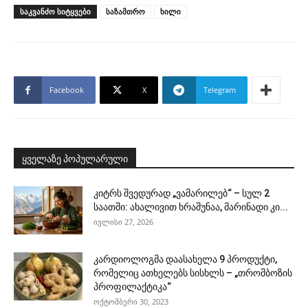
ᲡᲐᲙᲕᲐᲜᲫᲝ ᲡᲘᲢᲧᲕᲔᲑᲘ
საზამთრო
ხილი
Facebook
X
Telegram
ყველაზე პოპულარული
კიტრს შვედურად „ვამარილებ“ – სულ 2
საათში: ახალივით ხრაშუნაა, მარინადი კი...
ივლისი 27, 2026
კარდიოლოგმა დაასახელა 9 პროდუქტი,
რომელიც ათხელებს სისხლს – „თრომბოზის
პროფილაქტიკა“
ოქტომბერი 30, 2023