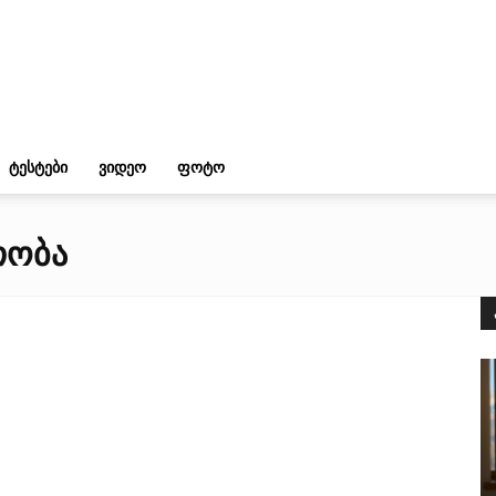
ᲢᲔᲡᲢᲔᲑᲘ
ᲕᲘᲓᲔᲝ
ᲤᲝᲢᲝ
ᲗᲝᲑᲐ