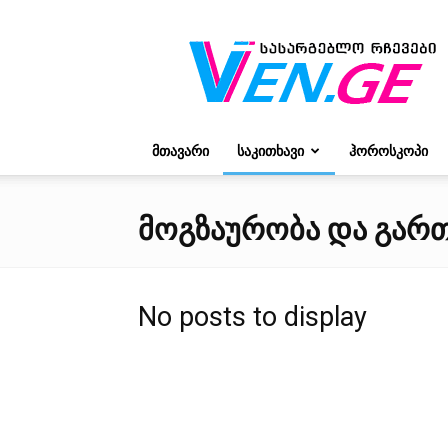
რჩევები
ვივიენისგან
ᲛᲗᲐᲕᲐᲠᲘ
ᲡᲐᲙᲘᲗᲮᲐᲕᲘ
ᲰᲝᲠᲝᲡᲙᲝᲞᲘ
ᲛᲝᲒᲖᲐᲣᲠᲝᲑᲐ ᲓᲐ ᲒᲐᲠ
No posts to display