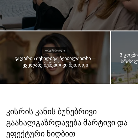
ᲗᲐᲕᲘᲡ ᲛᲝᲕᲚᲐ
3 კოვზი
ჭაღარის შენიღბვა: ბეიბილაითსი —
ბრძოლა
ყველაზე ბუნებრივი მეთოდი
კისრის კანის ბუნებრივი
გაახალგაზრდავება მარტივი და
ეფექტური ნიღბით